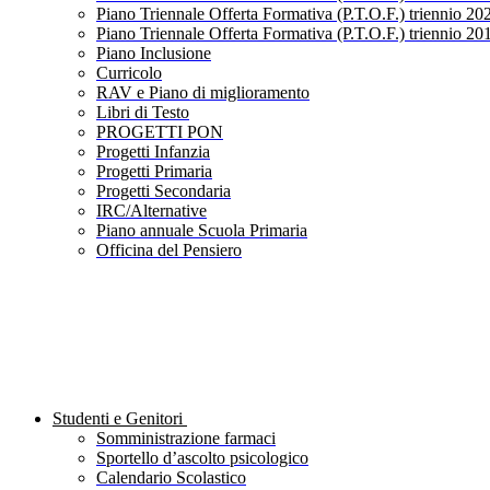
Piano Triennale Offerta Formativa (P.T.O.F.) triennio 20
Piano Triennale Offerta Formativa (P.T.O.F.) triennio 20
Piano Inclusione
Curricolo
RAV e Piano di miglioramento
Libri di Testo
PROGETTI PON
Progetti Infanzia
Progetti Primaria
Progetti Secondaria
IRC/Alternative
Piano annuale Scuola Primaria
Officina del Pensiero
Studenti e Genitori
Somministrazione farmaci
Sportello d’ascolto psicologico
Calendario Scolastico