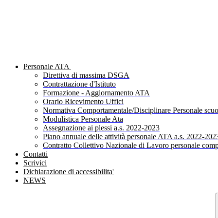
Personale ATA
Direttiva di massima DSGA
Contrattazione d'Istituto
Formazione - Aggiornamento ATA
Orario Ricevimento Uffici
Normativa Comportamentale/Disciplinare Personale scuo
Modulistica Personale Ata
Assegnazione ai plessi a.s. 2022-2023
Piano annuale delle attività personale ATA a.s. 2022-202
Contratto Collettivo Nazionale di Lavoro personale comp
Contatti
Scrivici
Dichiarazione di accessibilita'
NEWS