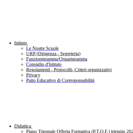
Istituto
Le Nostre Scuole
URP (Dirigenza - Segreteria)
Funzionigramma/Organigramma
Consiglio d'Istituto
Regolamenti - Protocolli- Criteri organizzativi
Privacy
Patto Educativo di Corresponsabilità
Didattica
Piano Triennale Offerta Formativa (P.T.O.F.) triennio 20