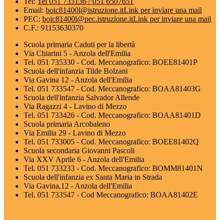
Tel:
Tel 051 733136 / 051 6507651
Email:
boic81400l@istruzione.it
Link per inviare una mail
PEC:
boic81400l@pec.istruzione.it
Link per inviare una mail
C.F.: 91153630370
Scuola primaria Caduti per la libertà
Via Chiarini 5 - Anzola dell'Emilia
Tel. 051 735330 - Cod. Meccanografico: BOEE81401P
Scuola dell'infanzia Tilde Bolzani
Via Gavina 12 - Anzola dell'Emilia
Tel. 051 733547 - Cod. Meccanografico: BOAA81403G
Scuola dell'infanzia Salvador Allende
Via Ragazzi 4 - Lavino di Mezzo
Tel. 051 733426 - Cod. Meccanografico: BOAA81401D
Scuola primaria Arcobaleno
Via Emilia 29 - Lavino di Mezzo
Tel. 051 733005 - Cod. Meccanografico: BOEE81402Q
Scuola secondaria Giovanni Pascoli
Via XXV Aprile 6 - Anzola dell'Emilia
Tel. 051 733233 - Cod. Meccanografico: BOMM81401N
Scuola dell'infanzia ex Santa Maria in Strada
Via Gavina,12 - Anzola dell'Emilia
Tel. 051 733547 - Cod Meccanografico: BOAA81402E