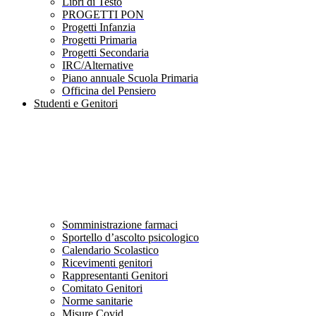
Libri di Testo
PROGETTI PON
Progetti Infanzia
Progetti Primaria
Progetti Secondaria
IRC/Alternative
Piano annuale Scuola Primaria
Officina del Pensiero
Studenti e Genitori
Somministrazione farmaci
Sportello d’ascolto psicologico
Calendario Scolastico
Ricevimenti genitori
Rappresentanti Genitori
Comitato Genitori
Norme sanitarie
Misure Covid