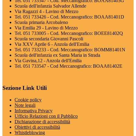
Tel. 051 733547 - Cod. Meccanografico: BOAA81403G
Scuola dell'infanzia Salvador Allende
Via Ragazzi 4 - Lavino di Mezzo
Tel. 051 733426 - Cod. Meccanografico: BOAA81401D
Scuola primaria Arcobaleno
Via Emilia 29 - Lavino di Mezzo
Tel. 051 733005 - Cod. Meccanografico: BOEE81402Q
Scuola secondaria Giovanni Pascoli
Via XXV Aprile 6 - Anzola dell'Emilia
Tel. 051 733233 - Cod. Meccanografico: BOMM81401N
Scuola dell'infanzia ex Santa Maria in Strada
Via Gavina,12 - Anzola dell'Emilia
Tel. 051 733547 - Cod Meccanografico: BOAA81402E
Sezione Link Utili
Cookie policy
Note legali
Informativa Privacy
Ufficio Relazioni con il Pubblico
Dichiarazione di accessibilità
Obiettivi di accessibilità
Whistleblowing