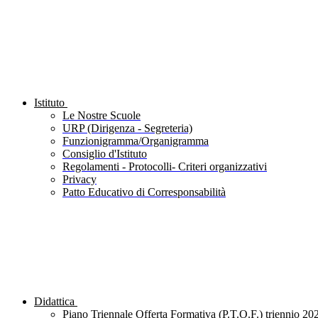
Istituto
Le Nostre Scuole
URP (Dirigenza - Segreteria)
Funzionigramma/Organigramma
Consiglio d'Istituto
Regolamenti - Protocolli- Criteri organizzativi
Privacy
Patto Educativo di Corresponsabilità
Didattica
Piano Triennale Offerta Formativa (P.T.O.F.) triennio 20