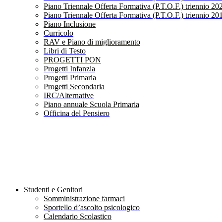
Piano Triennale Offerta Formativa (P.T.O.F.) triennio 20
Piano Triennale Offerta Formativa (P.T.O.F.) triennio 20
Piano Inclusione
Curricolo
RAV e Piano di miglioramento
Libri di Testo
PROGETTI PON
Progetti Infanzia
Progetti Primaria
Progetti Secondaria
IRC/Alternative
Piano annuale Scuola Primaria
Officina del Pensiero
Studenti e Genitori
Somministrazione farmaci
Sportello d’ascolto psicologico
Calendario Scolastico