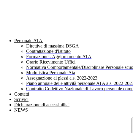
Personale ATA
Direttiva di massima DSGA
Contrattazione d'Istituto
Formazione - Aggiornamento ATA
Orario Ricevimento Uffici
Normativa Comportamentale/Disciplinare Personale scuo
Modulistica Personale Ata
Assegnazione ai plessi a.s. 2022-2023
Piano annuale delle attività personale ATA a.s. 2022-202
Contratto Collettivo Nazionale di Lavoro personale comp
Contatti
Scrivici
Dichiarazione di accessibilita'
NEWS