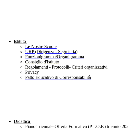
Istituto
Le Nostre Scuole
URP (Dirigenza - Segreteria)
Funzionigramma/Organigramma
Consiglio d'Istituto
Regolamenti - Protocolli- Criteri organizzativi
Privacy
Patto Educativo di Corresponsabilità
Didattica
Piano Triennale Offerta Formativa (P.T.O.F.) triennio 20