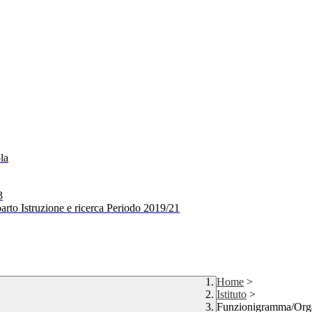
la
3
arto Istruzione e ricerca Periodo 2019/21
Home
>
Istituto
>
Funzionigramma/Orga