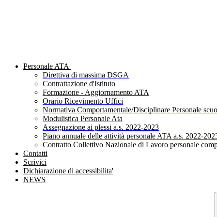
Personale ATA
Direttiva di massima DSGA
Contrattazione d'Istituto
Formazione - Aggiornamento ATA
Orario Ricevimento Uffici
Normativa Comportamentale/Disciplinare Personale scuo
Modulistica Personale Ata
Assegnazione ai plessi a.s. 2022-2023
Piano annuale delle attività personale ATA a.s. 2022-202
Contratto Collettivo Nazionale di Lavoro personale comp
Contatti
Scrivici
Dichiarazione di accessibilita'
NEWS