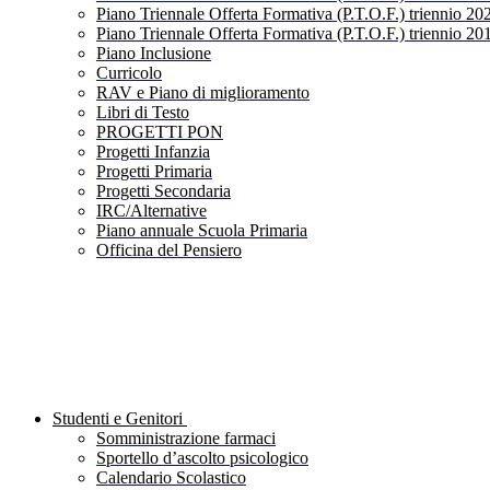
Piano Triennale Offerta Formativa (P.T.O.F.) triennio 20
Piano Triennale Offerta Formativa (P.T.O.F.) triennio 20
Piano Inclusione
Curricolo
RAV e Piano di miglioramento
Libri di Testo
PROGETTI PON
Progetti Infanzia
Progetti Primaria
Progetti Secondaria
IRC/Alternative
Piano annuale Scuola Primaria
Officina del Pensiero
Studenti e Genitori
Somministrazione farmaci
Sportello d’ascolto psicologico
Calendario Scolastico