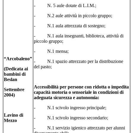
- N. 5 aule dotate di L.I.M.;
- N.2 aule attività in piccolo gruppo;
- N.1 aula attrezzata di sostegno;
- N.1 aula insegnanti, biblioteca, attività di
piccolo gruppo;
- N.1 mensa;
“
Arcobaleno”
- N.1 spazio attrezzato per la distribuzione
del pasto;
(Dedicata ai
bambini di
Beslan
Accessibilità per persone con ridotta o impedita
Settembre
capacità motoria o sensoriale in condizioni di
2004)
adeguata sicurezza e autonomia:
- N.1 scivolo ingresso principale;
Lavino di
- N.1 scivolo ingresso secondario;
Mezzo
- N.1 servizio igienico attrezzato per alunni