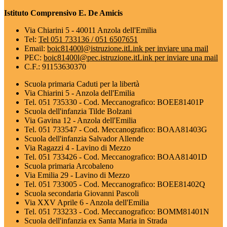
Istituto Comprensivo E. De Amicis
Via Chiarini 5 - 40011 Anzola dell'Emilia
Tel:
Tel 051 733136 / 051 6507651
Email:
boic81400l@istruzione.it
Link per inviare una mail
PEC:
boic81400l@pec.istruzione.it
Link per inviare una mail
C.F.: 91153630370
Scuola primaria Caduti per la libertà
Via Chiarini 5 - Anzola dell'Emilia
Tel. 051 735330 - Cod. Meccanografico: BOEE81401P
Scuola dell'infanzia Tilde Bolzani
Via Gavina 12 - Anzola dell'Emilia
Tel. 051 733547 - Cod. Meccanografico: BOAA81403G
Scuola dell'infanzia Salvador Allende
Via Ragazzi 4 - Lavino di Mezzo
Tel. 051 733426 - Cod. Meccanografico: BOAA81401D
Scuola primaria Arcobaleno
Via Emilia 29 - Lavino di Mezzo
Tel. 051 733005 - Cod. Meccanografico: BOEE81402Q
Scuola secondaria Giovanni Pascoli
Via XXV Aprile 6 - Anzola dell'Emilia
Tel. 051 733233 - Cod. Meccanografico: BOMM81401N
Scuola dell'infanzia ex Santa Maria in Strada