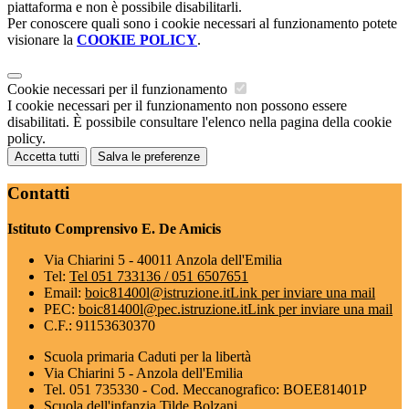
piattaforma e non è possibile disabilitarli.
Per conoscere quali sono i cookie necessari al funzionamento potete
visionare la
COOKIE POLICY
.
Cookie necessari per il funzionamento
I cookie necessari per il funzionamento non possono essere
disabilitati. È possibile consultare l'elenco nella pagina della cookie
policy.
Accetta tutti
Salva le preferenze
Contatti
Istituto Comprensivo E. De Amicis
Via Chiarini 5 - 40011 Anzola dell'Emilia
Tel:
Tel 051 733136 / 051 6507651
Email:
boic81400l@istruzione.it
Link per inviare una mail
PEC:
boic81400l@pec.istruzione.it
Link per inviare una mail
C.F.: 91153630370
Scuola primaria Caduti per la libertà
Via Chiarini 5 - Anzola dell'Emilia
Tel. 051 735330 - Cod. Meccanografico: BOEE81401P
Scuola dell'infanzia Tilde Bolzani