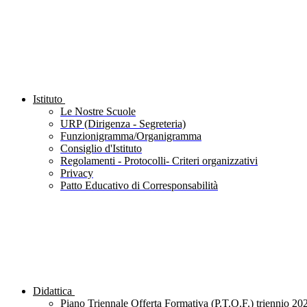
Istituto
Le Nostre Scuole
URP (Dirigenza - Segreteria)
Funzionigramma/Organigramma
Consiglio d'Istituto
Regolamenti - Protocolli- Criteri organizzativi
Privacy
Patto Educativo di Corresponsabilità
Didattica
Piano Triennale Offerta Formativa (P.T.O.F.) triennio 20