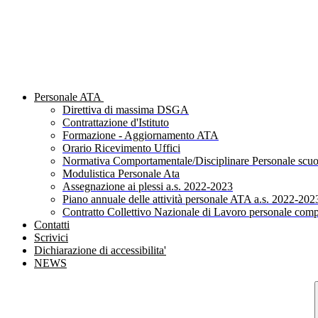
Personale ATA
Direttiva di massima DSGA
Contrattazione d'Istituto
Formazione - Aggiornamento ATA
Orario Ricevimento Uffici
Normativa Comportamentale/Disciplinare Personale scuo
Modulistica Personale Ata
Assegnazione ai plessi a.s. 2022-2023
Piano annuale delle attività personale ATA a.s. 2022-202
Contratto Collettivo Nazionale di Lavoro personale comp
Contatti
Scrivici
Dichiarazione di accessibilita'
NEWS