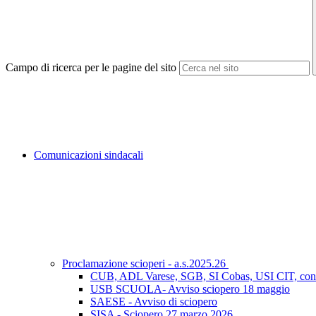
Campo di ricerca per le pagine del sito
Comunicazioni sindacali
Proclamazione scioperi - a.s.2025.26
CUB, ADL Varese, SGB, SI Cobas, USI CIT, con 
USB SCUOLA- Avviso sciopero 18 maggio
SAESE - Avviso di sciopero
SISA - Sciopero 27 marzo 2026