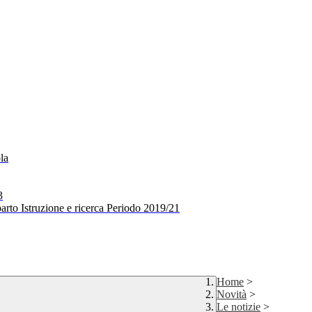
la
3
arto Istruzione e ricerca Periodo 2019/21
Home
>
Novità
>
Le notizie
>