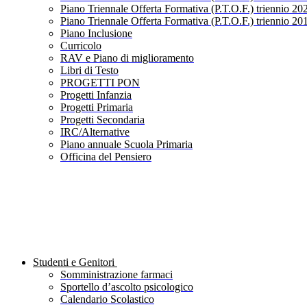
Piano Triennale Offerta Formativa (P.T.O.F.) triennio 20
Piano Triennale Offerta Formativa (P.T.O.F.) triennio 20
Piano Inclusione
Curricolo
RAV e Piano di miglioramento
Libri di Testo
PROGETTI PON
Progetti Infanzia
Progetti Primaria
Progetti Secondaria
IRC/Alternative
Piano annuale Scuola Primaria
Officina del Pensiero
Studenti e Genitori
Somministrazione farmaci
Sportello d’ascolto psicologico
Calendario Scolastico