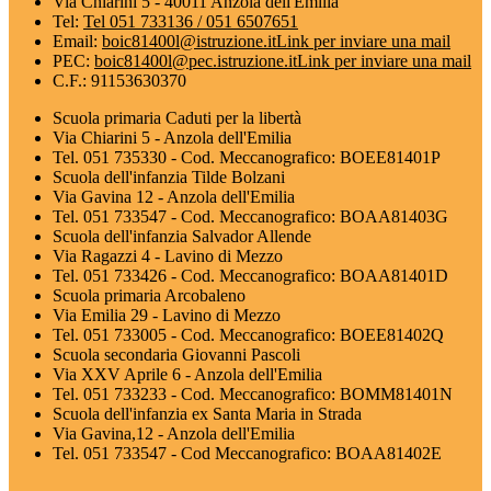
Via Chiarini 5 - 40011 Anzola dell'Emilia
Tel:
Tel 051 733136 / 051 6507651
Email:
boic81400l@istruzione.it
Link per inviare una mail
PEC:
boic81400l@pec.istruzione.it
Link per inviare una mail
C.F.: 91153630370
Scuola primaria Caduti per la libertà
Via Chiarini 5 - Anzola dell'Emilia
Tel. 051 735330 - Cod. Meccanografico: BOEE81401P
Scuola dell'infanzia Tilde Bolzani
Via Gavina 12 - Anzola dell'Emilia
Tel. 051 733547 - Cod. Meccanografico: BOAA81403G
Scuola dell'infanzia Salvador Allende
Via Ragazzi 4 - Lavino di Mezzo
Tel. 051 733426 - Cod. Meccanografico: BOAA81401D
Scuola primaria Arcobaleno
Via Emilia 29 - Lavino di Mezzo
Tel. 051 733005 - Cod. Meccanografico: BOEE81402Q
Scuola secondaria Giovanni Pascoli
Via XXV Aprile 6 - Anzola dell'Emilia
Tel. 051 733233 - Cod. Meccanografico: BOMM81401N
Scuola dell'infanzia ex Santa Maria in Strada
Via Gavina,12 - Anzola dell'Emilia
Tel. 051 733547 - Cod Meccanografico: BOAA81402E