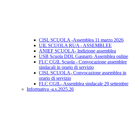
CISL SCUOLA -Assemblea 11 marzo 2026
UIL SCUOLA RUA - ASSEMBLEE
ANIEF SCUOLA- Indizione assemblea
USB Scuola DDL Gasparri- Assemblea online
FLC CGIL Scuola - Convocazione assemblee
sindacali in orario di servizio
CISL SCUOLA- Convocazione assemblea in
orario di servizio
FLC CGIL- Assemblea sindacale 29 settembre
Informativa -a.s.2025.26