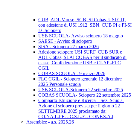
CUB, ADL Varese, SGB, SI Cobas, USI CIT,
con adesione di USI 1912, SBN, CUB PI e FI-SI
D -Sciopero
USB SCUOLA- Avviso sciopero 18 maggio
SAESE - Avviso di sciopero
SISA - Sciopero 27 marzo 2026
Adesione sciopero USI SURF, CUB SUR e
ADL Cobas, SLAI COBAS per il sindacato di
classe, Confederazione USB e CLAP -FLC
CGIL
COBAS SCUOLA - 9 marzo 2026
FLC CGIL - Sciopero generale 12 dicembre
2025-Personale scuola
USB SCUOLA-Sciopero 22 settembre 2025
COBAS SCUOLA- Sciopero 22 settembre 2025
Comparto Istruzione e Ricerca – Sez. Scuola-
Azione di sciopero prevista per il giorno 22
SETTEMBRE 2025 proclamato da:
CO.NA.L.PE. - C.S.L.E.- CONF.S.A.I
Assemblee - a.s. 2025.26