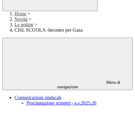
Home
>
Novità
>
Le notizie
>
CISL SCUOLA -Incontro per Gaza
Menu di
navigazione
Comunicazioni sindacali
Proclamazione scioperi - a.s.2025.26