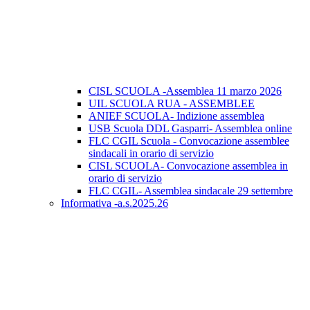
CISL SCUOLA -Assemblea 11 marzo 2026
UIL SCUOLA RUA - ASSEMBLEE
ANIEF SCUOLA- Indizione assemblea
USB Scuola DDL Gasparri- Assemblea online
FLC CGIL Scuola - Convocazione assemblee
sindacali in orario di servizio
CISL SCUOLA- Convocazione assemblea in
orario di servizio
FLC CGIL- Assemblea sindacale 29 settembre
Informativa -a.s.2025.26