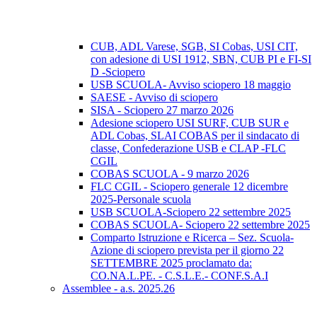
CUB, ADL Varese, SGB, SI Cobas, USI CIT,
con adesione di USI 1912, SBN, CUB PI e FI-SI
D -Sciopero
USB SCUOLA- Avviso sciopero 18 maggio
SAESE - Avviso di sciopero
SISA - Sciopero 27 marzo 2026
Adesione sciopero USI SURF, CUB SUR e
ADL Cobas, SLAI COBAS per il sindacato di
classe, Confederazione USB e CLAP -FLC
CGIL
COBAS SCUOLA - 9 marzo 2026
FLC CGIL - Sciopero generale 12 dicembre
2025-Personale scuola
USB SCUOLA-Sciopero 22 settembre 2025
COBAS SCUOLA- Sciopero 22 settembre 2025
Comparto Istruzione e Ricerca – Sez. Scuola-
Azione di sciopero prevista per il giorno 22
SETTEMBRE 2025 proclamato da:
CO.NA.L.PE. - C.S.L.E.- CONF.S.A.I
Assemblee - a.s. 2025.26