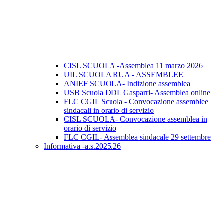
CISL SCUOLA -Assemblea 11 marzo 2026
UIL SCUOLA RUA - ASSEMBLEE
ANIEF SCUOLA- Indizione assemblea
USB Scuola DDL Gasparri- Assemblea online
FLC CGIL Scuola - Convocazione assemblee
sindacali in orario di servizio
CISL SCUOLA- Convocazione assemblea in
orario di servizio
FLC CGIL- Assemblea sindacale 29 settembre
Informativa -a.s.2025.26