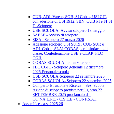
CUB, ADL Varese, SGB, SI Cobas, USI CIT,
con adesione di USI 1912, SBN, CUB PI e FI-SI
D -Sciopero
USB SCUOLA- Avviso sciopero 18 maggio
SAESE - Avviso di sciopero
SISA - Sciopero 27 marzo 2026
Adesione sciopero USI SURF, CUB SUR e
ADL Cobas, SLAI COBAS per il sindacato di
classe, Confederazione USB e CLAP -FLC
CGIL
COBAS SCUOLA - 9 marzo 2026
FLC CGIL - Sciopero generale 12 dicembre
2025-Personale scuola
USB SCUOLA-Sciopero 22 settembre 2025
COBAS SCUOLA- Sciopero 22 settembre 2025
Comparto Istruzione e Ricerca – Sez. Scuola-
Azione di sciopero prevista per il giorno 22
SETTEMBRE 2025 proclamato da:
CO.NA.L.PE. - C.S.L.E.- CONF.S.A.I
Assemblee - a.s. 2025.26