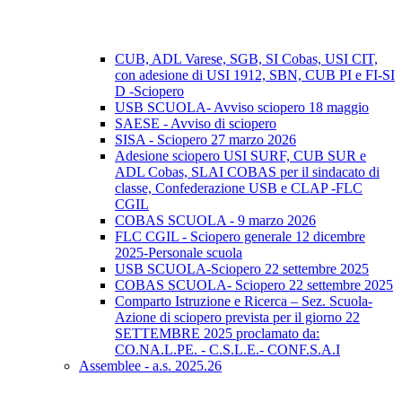
CUB, ADL Varese, SGB, SI Cobas, USI CIT,
con adesione di USI 1912, SBN, CUB PI e FI-SI
D -Sciopero
USB SCUOLA- Avviso sciopero 18 maggio
SAESE - Avviso di sciopero
SISA - Sciopero 27 marzo 2026
Adesione sciopero USI SURF, CUB SUR e
ADL Cobas, SLAI COBAS per il sindacato di
classe, Confederazione USB e CLAP -FLC
CGIL
COBAS SCUOLA - 9 marzo 2026
FLC CGIL - Sciopero generale 12 dicembre
2025-Personale scuola
USB SCUOLA-Sciopero 22 settembre 2025
COBAS SCUOLA- Sciopero 22 settembre 2025
Comparto Istruzione e Ricerca – Sez. Scuola-
Azione di sciopero prevista per il giorno 22
SETTEMBRE 2025 proclamato da:
CO.NA.L.PE. - C.S.L.E.- CONF.S.A.I
Assemblee - a.s. 2025.26