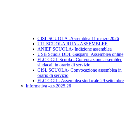
CISL SCUOLA -Assemblea 11 marzo 2026
UIL SCUOLA RUA - ASSEMBLEE
ANIEF SCUOLA- Indizione assemblea
USB Scuola DDL Gasparri- Assemblea online
FLC CGIL Scuola - Convocazione assemblee
sindacali in orario di servizio
CISL SCUOLA- Convocazione assemblea in
orario di servizio
FLC CGIL- Assemblea sindacale 29 settembre
Informativa -a.s.2025.26