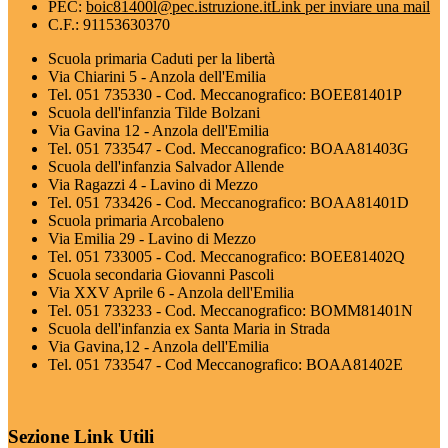
PEC:
boic81400l@pec.istruzione.it
Link per inviare una mail
C.F.: 91153630370
Scuola primaria Caduti per la libertà
Via Chiarini 5 - Anzola dell'Emilia
Tel. 051 735330 - Cod. Meccanografico: BOEE81401P
Scuola dell'infanzia Tilde Bolzani
Via Gavina 12 - Anzola dell'Emilia
Tel. 051 733547 - Cod. Meccanografico: BOAA81403G
Scuola dell'infanzia Salvador Allende
Via Ragazzi 4 - Lavino di Mezzo
Tel. 051 733426 - Cod. Meccanografico: BOAA81401D
Scuola primaria Arcobaleno
Via Emilia 29 - Lavino di Mezzo
Tel. 051 733005 - Cod. Meccanografico: BOEE81402Q
Scuola secondaria Giovanni Pascoli
Via XXV Aprile 6 - Anzola dell'Emilia
Tel. 051 733233 - Cod. Meccanografico: BOMM81401N
Scuola dell'infanzia ex Santa Maria in Strada
Via Gavina,12 - Anzola dell'Emilia
Tel. 051 733547 - Cod Meccanografico: BOAA81402E
Sezione Link Utili