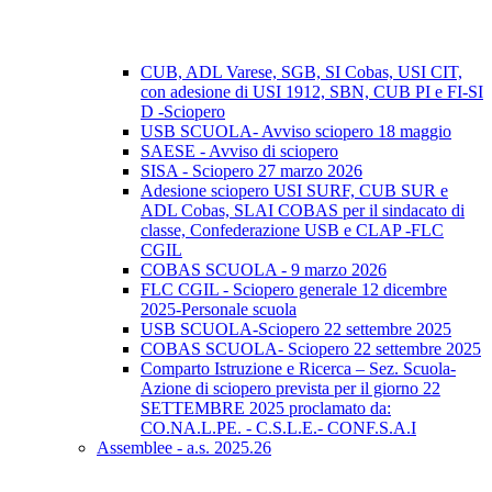
CUB, ADL Varese, SGB, SI Cobas, USI CIT,
con adesione di USI 1912, SBN, CUB PI e FI-SI
D -Sciopero
USB SCUOLA- Avviso sciopero 18 maggio
SAESE - Avviso di sciopero
SISA - Sciopero 27 marzo 2026
Adesione sciopero USI SURF, CUB SUR e
ADL Cobas, SLAI COBAS per il sindacato di
classe, Confederazione USB e CLAP -FLC
CGIL
COBAS SCUOLA - 9 marzo 2026
FLC CGIL - Sciopero generale 12 dicembre
2025-Personale scuola
USB SCUOLA-Sciopero 22 settembre 2025
COBAS SCUOLA- Sciopero 22 settembre 2025
Comparto Istruzione e Ricerca – Sez. Scuola-
Azione di sciopero prevista per il giorno 22
SETTEMBRE 2025 proclamato da:
CO.NA.L.PE. - C.S.L.E.- CONF.S.A.I
Assemblee - a.s. 2025.26