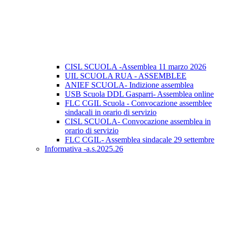
CISL SCUOLA -Assemblea 11 marzo 2026
UIL SCUOLA RUA - ASSEMBLEE
ANIEF SCUOLA- Indizione assemblea
USB Scuola DDL Gasparri- Assemblea online
FLC CGIL Scuola - Convocazione assemblee
sindacali in orario di servizio
CISL SCUOLA- Convocazione assemblea in
orario di servizio
FLC CGIL- Assemblea sindacale 29 settembre
Informativa -a.s.2025.26