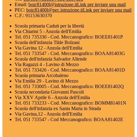
Email:
boic81400l@istruzione.it
Link per inviare una mail
PEC:
boic81400l@pec.istruzione.it
Link per inviare una mail
C.F.: 91153630370
Scuola primaria Caduti per la libertà
Via Chiarini 5 - Anzola dell'Emilia
Tel. 051 735330 - Cod. Meccanografico: BOEE81401P
Scuola dell'infanzia Tilde Bolzani
Via Gavina 12 - Anzola dell'Emilia
Tel. 051 733547 - Cod. Meccanografico: BOAA81403G
Scuola dell'infanzia Salvador Allende
Via Ragazzi 4 - Lavino di Mezzo
Tel. 051 733426 - Cod. Meccanografico: BOAA81401D
Scuola primaria Arcobaleno
Via Emilia 29 - Lavino di Mezzo
Tel. 051 733005 - Cod. Meccanografico: BOEE81402Q
Scuola secondaria Giovanni Pascoli
Via XXV Aprile 6 - Anzola dell'Emilia
Tel. 051 733233 - Cod. Meccanografico: BOMM81401N
Scuola dell'infanzia ex Santa Maria in Strada
Via Gavina,12 - Anzola dell'Emilia
Tel. 051 733547 - Cod Meccanografico: BOAA81402E