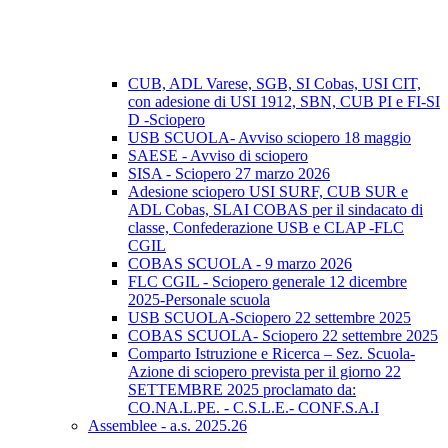
CUB, ADL Varese, SGB, SI Cobas, USI CIT,
con adesione di USI 1912, SBN, CUB PI e FI-SI
D -Sciopero
USB SCUOLA- Avviso sciopero 18 maggio
SAESE - Avviso di sciopero
SISA - Sciopero 27 marzo 2026
Adesione sciopero USI SURF, CUB SUR e
ADL Cobas, SLAI COBAS per il sindacato di
classe, Confederazione USB e CLAP -FLC
CGIL
COBAS SCUOLA - 9 marzo 2026
FLC CGIL - Sciopero generale 12 dicembre
2025-Personale scuola
USB SCUOLA-Sciopero 22 settembre 2025
COBAS SCUOLA- Sciopero 22 settembre 2025
Comparto Istruzione e Ricerca – Sez. Scuola-
Azione di sciopero prevista per il giorno 22
SETTEMBRE 2025 proclamato da:
CO.NA.L.PE. - C.S.L.E.- CONF.S.A.I
Assemblee - a.s. 2025.26