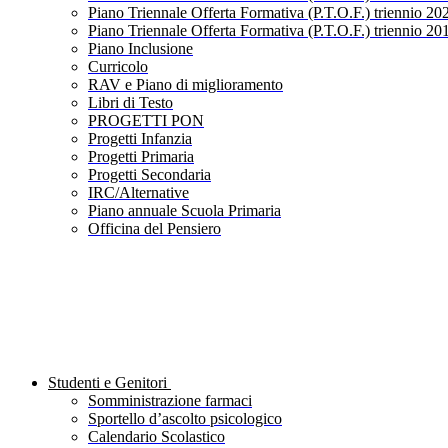
Piano Triennale Offerta Formativa (P.T.O.F.) triennio 20
Piano Triennale Offerta Formativa (P.T.O.F.) triennio 20
Piano Inclusione
Curricolo
RAV e Piano di miglioramento
Libri di Testo
PROGETTI PON
Progetti Infanzia
Progetti Primaria
Progetti Secondaria
IRC/Alternative
Piano annuale Scuola Primaria
Officina del Pensiero
Studenti e Genitori
Somministrazione farmaci
Sportello d’ascolto psicologico
Calendario Scolastico