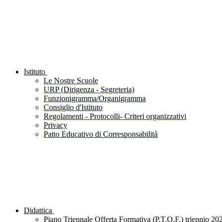
Istituto
Le Nostre Scuole
URP (Dirigenza - Segreteria)
Funzionigramma/Organigramma
Consiglio d'Istituto
Regolamenti - Protocolli- Criteri organizzativi
Privacy
Patto Educativo di Corresponsabilità
Didattica
Piano Triennale Offerta Formativa (P.T.O.F.) triennio 20