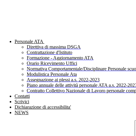
Personale ATA
Direttiva di massima DSGA
Contrattazione d'Istituto
Formazione - Aggiornamento ATA
Orario Ricevimento Uffici
Normativa Comportamentale/Disciplinare Personale scuo
Modulistica Personale Ata
Assegnazione ai plessi a.s. 2022-2023
Piano annuale delle attività personale ATA a.s. 2022-202
Contratto Collettivo Nazionale di Lavoro personale comp
Contatti
Scrivici
Dichiarazione di accessibilita'
NEWS