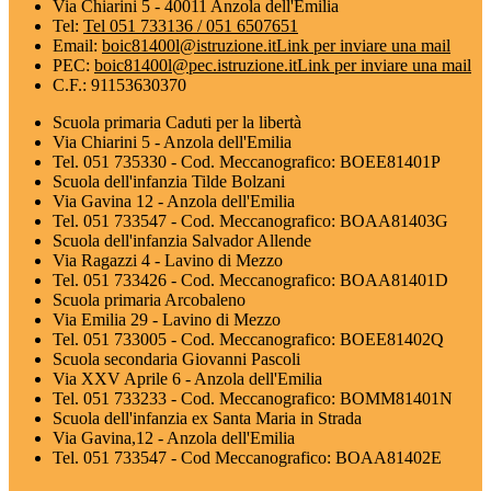
Via Chiarini 5 - 40011 Anzola dell'Emilia
Tel:
Tel 051 733136 / 051 6507651
Email:
boic81400l@istruzione.it
Link per inviare una mail
PEC:
boic81400l@pec.istruzione.it
Link per inviare una mail
C.F.: 91153630370
Scuola primaria Caduti per la libertà
Via Chiarini 5 - Anzola dell'Emilia
Tel. 051 735330 - Cod. Meccanografico: BOEE81401P
Scuola dell'infanzia Tilde Bolzani
Via Gavina 12 - Anzola dell'Emilia
Tel. 051 733547 - Cod. Meccanografico: BOAA81403G
Scuola dell'infanzia Salvador Allende
Via Ragazzi 4 - Lavino di Mezzo
Tel. 051 733426 - Cod. Meccanografico: BOAA81401D
Scuola primaria Arcobaleno
Via Emilia 29 - Lavino di Mezzo
Tel. 051 733005 - Cod. Meccanografico: BOEE81402Q
Scuola secondaria Giovanni Pascoli
Via XXV Aprile 6 - Anzola dell'Emilia
Tel. 051 733233 - Cod. Meccanografico: BOMM81401N
Scuola dell'infanzia ex Santa Maria in Strada
Via Gavina,12 - Anzola dell'Emilia
Tel. 051 733547 - Cod Meccanografico: BOAA81402E