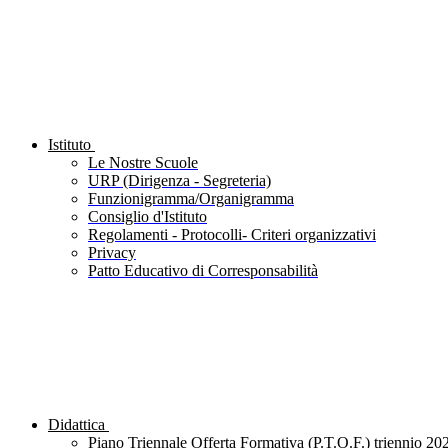
Istituto
Le Nostre Scuole
URP (Dirigenza - Segreteria)
Funzionigramma/Organigramma
Consiglio d'Istituto
Regolamenti - Protocolli- Criteri organizzativi
Privacy
Patto Educativo di Corresponsabilità
Didattica
Piano Triennale Offerta Formativa (P.T.O.F.) triennio 20