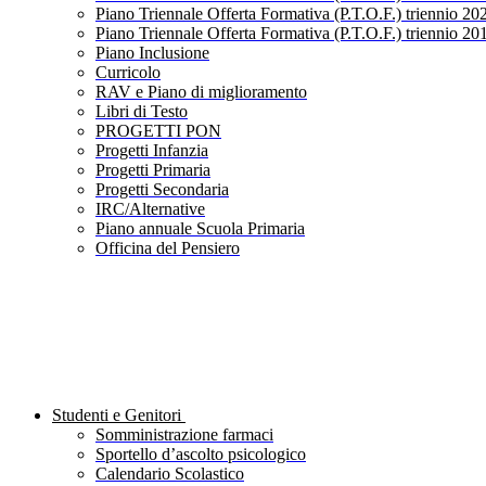
Piano Triennale Offerta Formativa (P.T.O.F.) triennio 20
Piano Triennale Offerta Formativa (P.T.O.F.) triennio 20
Piano Inclusione
Curricolo
RAV e Piano di miglioramento
Libri di Testo
PROGETTI PON
Progetti Infanzia
Progetti Primaria
Progetti Secondaria
IRC/Alternative
Piano annuale Scuola Primaria
Officina del Pensiero
Studenti e Genitori
Somministrazione farmaci
Sportello d’ascolto psicologico
Calendario Scolastico