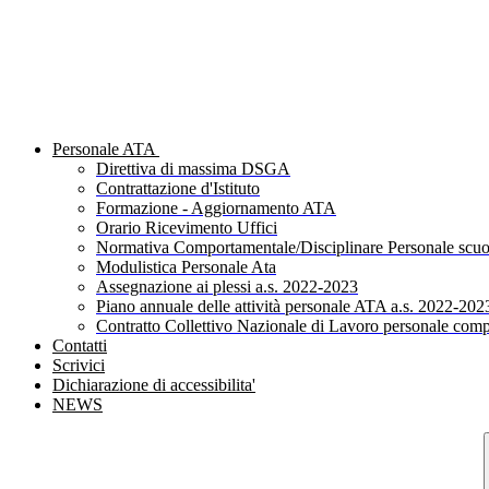
Personale ATA
Direttiva di massima DSGA
Contrattazione d'Istituto
Formazione - Aggiornamento ATA
Orario Ricevimento Uffici
Normativa Comportamentale/Disciplinare Personale scuo
Modulistica Personale Ata
Assegnazione ai plessi a.s. 2022-2023
Piano annuale delle attività personale ATA a.s. 2022-202
Contratto Collettivo Nazionale di Lavoro personale comp
Contatti
Scrivici
Dichiarazione di accessibilita'
NEWS