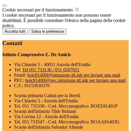
Cookie necessari per il funzionamento
I cookie necessari per il funzionamento non possono essere
disabilitati. È possibile consultare l'elenco nella pagina della cookie
policy.
Accetta tutti
Salva le preferenze
Contatti
Istituto Comprensivo E. De Amicis
Via Chiarini 5 - 40011 Anzola dell'Emilia
Tel:
Tel 051 733136 / 051 6507651
Email:
boic81400l@istruzione.it
Link per inviare una mail
PEC:
boic81400l@pec.istruzione.it
Link per inviare una mail
C.F.: 91153630370
Scuola primaria Caduti per la libertà
Via Chiarini 5 - Anzola dell'Emilia
Tel. 051 735330 - Cod. Meccanografico: BOEE81401P
Scuola dell'infanzia Tilde Bolzani
Via Gavina 12 - Anzola dell'Emilia
Tel. 051 733547 - Cod. Meccanografico: BOAA81403G
Scuola dell'infanzia Salvador Allende