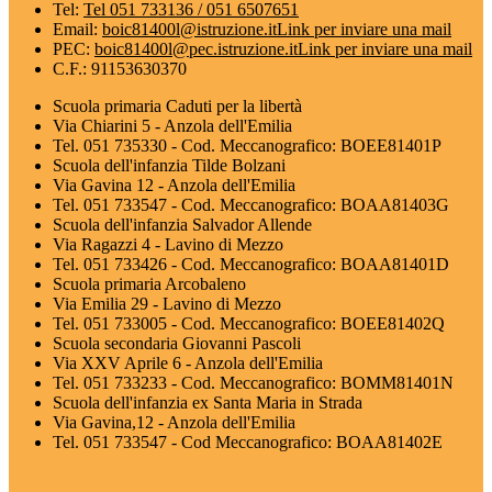
Tel:
Tel 051 733136 / 051 6507651
Email:
boic81400l@istruzione.it
Link per inviare una mail
PEC:
boic81400l@pec.istruzione.it
Link per inviare una mail
C.F.: 91153630370
Scuola primaria Caduti per la libertà
Via Chiarini 5 - Anzola dell'Emilia
Tel. 051 735330 - Cod. Meccanografico: BOEE81401P
Scuola dell'infanzia Tilde Bolzani
Via Gavina 12 - Anzola dell'Emilia
Tel. 051 733547 - Cod. Meccanografico: BOAA81403G
Scuola dell'infanzia Salvador Allende
Via Ragazzi 4 - Lavino di Mezzo
Tel. 051 733426 - Cod. Meccanografico: BOAA81401D
Scuola primaria Arcobaleno
Via Emilia 29 - Lavino di Mezzo
Tel. 051 733005 - Cod. Meccanografico: BOEE81402Q
Scuola secondaria Giovanni Pascoli
Via XXV Aprile 6 - Anzola dell'Emilia
Tel. 051 733233 - Cod. Meccanografico: BOMM81401N
Scuola dell'infanzia ex Santa Maria in Strada
Via Gavina,12 - Anzola dell'Emilia
Tel. 051 733547 - Cod Meccanografico: BOAA81402E