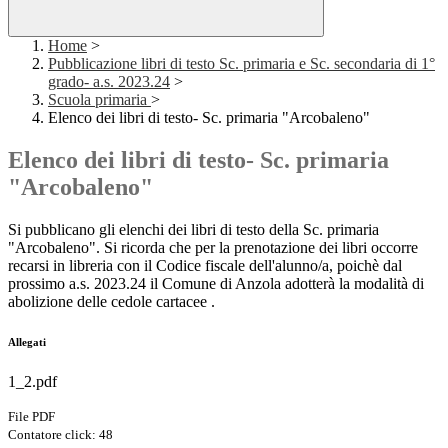
Home
>
Pubblicazione libri di testo Sc. primaria e Sc. secondaria di 1°
grado- a.s. 2023.24
>
Scuola primaria
>
Elenco dei libri di testo- Sc. primaria "Arcobaleno"
Elenco dei libri di testo- Sc. primaria
"Arcobaleno"
Si pubblicano gli elenchi dei libri di testo della Sc. primaria
"Arcobaleno". Si ricorda che per la prenotazione dei libri occorre
recarsi in libreria con il Codice fiscale dell'alunno/a, poichè dal
prossimo a.s. 2023.24 il Comune di Anzola adotterà la modalità di
abolizione delle cedole cartacee .
Allegati
1_2.pdf
File PDF
Contatore click: 48