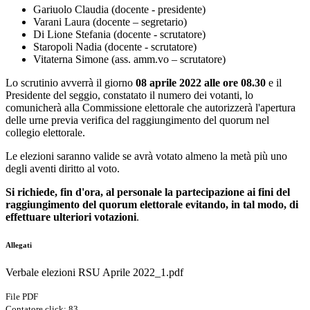
Gariuolo Claudia (docente - presidente)
Varani Laura (docente – segretario)
Di Lione Stefania (docente - scrutatore)
Staropoli Nadia (docente - scrutatore)
Vitaterna Simone (ass. amm.vo – scrutatore)
Lo scrutinio avverrà il giorno
08 aprile 2022 alle ore 08.30
e il
Presidente del seggio, constatato il numero dei votanti, lo
comunicherà alla Commissione elettorale che autorizzerà l'apertura
delle urne previa verifica del raggiungimento del quorum nel
collegio elettorale.
Le elezioni saranno valide se avrà votato almeno la metà più uno
degli aventi diritto al voto.
Si richiede, fin d'ora, al personale la partecipazione ai fini del
raggiungimento del quorum elettorale evitando, in tal modo, di
effettuare ulteriori votazioni
.
Allegati
Verbale elezioni RSU Aprile 2022_1.pdf
File PDF
Contatore click: 83