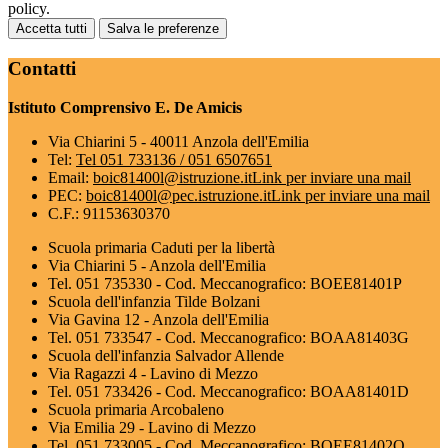
policy.
Accetta tutti
Salva le preferenze
Contatti
Istituto Comprensivo E. De Amicis
Via Chiarini 5 - 40011 Anzola dell'Emilia
Tel:
Tel 051 733136 / 051 6507651
Email:
boic81400l@istruzione.it
Link per inviare una mail
PEC:
boic81400l@pec.istruzione.it
Link per inviare una mail
C.F.: 91153630370
Scuola primaria Caduti per la libertà
Via Chiarini 5 - Anzola dell'Emilia
Tel. 051 735330 - Cod. Meccanografico: BOEE81401P
Scuola dell'infanzia Tilde Bolzani
Via Gavina 12 - Anzola dell'Emilia
Tel. 051 733547 - Cod. Meccanografico: BOAA81403G
Scuola dell'infanzia Salvador Allende
Via Ragazzi 4 - Lavino di Mezzo
Tel. 051 733426 - Cod. Meccanografico: BOAA81401D
Scuola primaria Arcobaleno
Via Emilia 29 - Lavino di Mezzo
Tel. 051 733005 - Cod. Meccanografico: BOEE81402Q