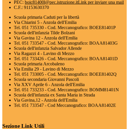
PEC:
boic81400l@pec.istruzione.it
Link per inviare una mail
C.F.: 91153630370
Scuola primaria Caduti per la libertà
Via Chiarini 5 - Anzola dell'Emilia
Tel. 051 735330 - Cod. Meccanografico: BOEE81401P
Scuola dell'infanzia Tilde Bolzani
Via Gavina 12 - Anzola dell'Emilia
Tel. 051 733547 - Cod. Meccanografico: BOAA81403G
Scuola dell'infanzia Salvador Allende
Via Ragazzi 4 - Lavino di Mezzo
Tel. 051 733426 - Cod. Meccanografico: BOAA81401D
Scuola primaria Arcobaleno
Via Emilia 29 - Lavino di Mezzo
Tel. 051 733005 - Cod. Meccanografico: BOEE81402Q
Scuola secondaria Giovanni Pascoli
Via XXV Aprile 6 - Anzola dell'Emilia
Tel. 051 733233 - Cod. Meccanografico: BOMM81401N
Scuola dell'infanzia ex Santa Maria in Strada
Via Gavina,12 - Anzola dell'Emilia
Tel. 051 733547 - Cod Meccanografico: BOAA81402E
Sezione Link Utili