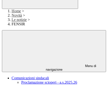
Home
>
Novità
>
Le notizie
>
FENSIR
Menu di
navigazione
Comunicazioni sindacali
Proclamazione scioperi - a.s.2025.26