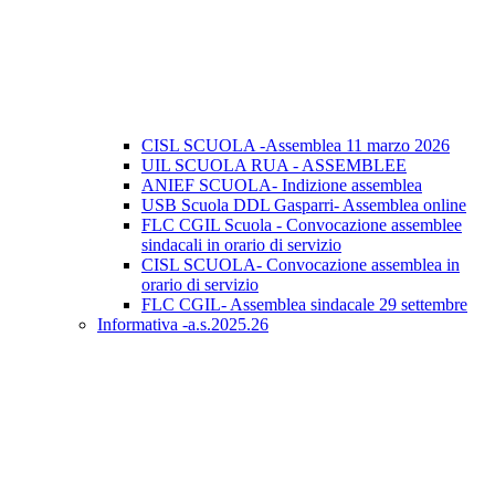
CISL SCUOLA -Assemblea 11 marzo 2026
UIL SCUOLA RUA - ASSEMBLEE
ANIEF SCUOLA- Indizione assemblea
USB Scuola DDL Gasparri- Assemblea online
FLC CGIL Scuola - Convocazione assemblee
sindacali in orario di servizio
CISL SCUOLA- Convocazione assemblea in
orario di servizio
FLC CGIL- Assemblea sindacale 29 settembre
Informativa -a.s.2025.26