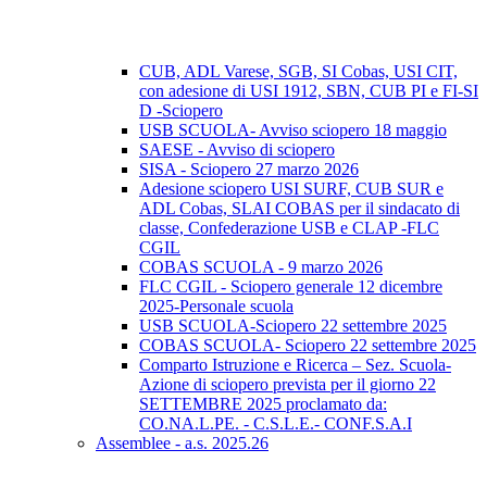
CUB, ADL Varese, SGB, SI Cobas, USI CIT,
con adesione di USI 1912, SBN, CUB PI e FI-SI
D -Sciopero
USB SCUOLA- Avviso sciopero 18 maggio
SAESE - Avviso di sciopero
SISA - Sciopero 27 marzo 2026
Adesione sciopero USI SURF, CUB SUR e
ADL Cobas, SLAI COBAS per il sindacato di
classe, Confederazione USB e CLAP -FLC
CGIL
COBAS SCUOLA - 9 marzo 2026
FLC CGIL - Sciopero generale 12 dicembre
2025-Personale scuola
USB SCUOLA-Sciopero 22 settembre 2025
COBAS SCUOLA- Sciopero 22 settembre 2025
Comparto Istruzione e Ricerca – Sez. Scuola-
Azione di sciopero prevista per il giorno 22
SETTEMBRE 2025 proclamato da:
CO.NA.L.PE. - C.S.L.E.- CONF.S.A.I
Assemblee - a.s. 2025.26