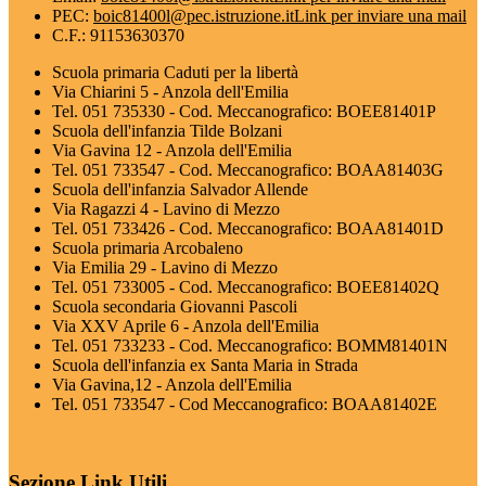
PEC:
boic81400l@pec.istruzione.it
Link per inviare una mail
C.F.: 91153630370
Scuola primaria Caduti per la libertà
Via Chiarini 5 - Anzola dell'Emilia
Tel. 051 735330 - Cod. Meccanografico: BOEE81401P
Scuola dell'infanzia Tilde Bolzani
Via Gavina 12 - Anzola dell'Emilia
Tel. 051 733547 - Cod. Meccanografico: BOAA81403G
Scuola dell'infanzia Salvador Allende
Via Ragazzi 4 - Lavino di Mezzo
Tel. 051 733426 - Cod. Meccanografico: BOAA81401D
Scuola primaria Arcobaleno
Via Emilia 29 - Lavino di Mezzo
Tel. 051 733005 - Cod. Meccanografico: BOEE81402Q
Scuola secondaria Giovanni Pascoli
Via XXV Aprile 6 - Anzola dell'Emilia
Tel. 051 733233 - Cod. Meccanografico: BOMM81401N
Scuola dell'infanzia ex Santa Maria in Strada
Via Gavina,12 - Anzola dell'Emilia
Tel. 051 733547 - Cod Meccanografico: BOAA81402E
Sezione Link Utili