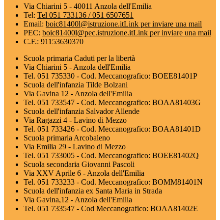
Via Chiarini 5 - 40011 Anzola dell'Emilia
Tel:
Tel 051 733136 / 051 6507651
Email:
boic81400l@istruzione.it
Link per inviare una mail
PEC:
boic81400l@pec.istruzione.it
Link per inviare una mail
C.F.: 91153630370
Scuola primaria Caduti per la libertà
Via Chiarini 5 - Anzola dell'Emilia
Tel. 051 735330 - Cod. Meccanografico: BOEE81401P
Scuola dell'infanzia Tilde Bolzani
Via Gavina 12 - Anzola dell'Emilia
Tel. 051 733547 - Cod. Meccanografico: BOAA81403G
Scuola dell'infanzia Salvador Allende
Via Ragazzi 4 - Lavino di Mezzo
Tel. 051 733426 - Cod. Meccanografico: BOAA81401D
Scuola primaria Arcobaleno
Via Emilia 29 - Lavino di Mezzo
Tel. 051 733005 - Cod. Meccanografico: BOEE81402Q
Scuola secondaria Giovanni Pascoli
Via XXV Aprile 6 - Anzola dell'Emilia
Tel. 051 733233 - Cod. Meccanografico: BOMM81401N
Scuola dell'infanzia ex Santa Maria in Strada
Via Gavina,12 - Anzola dell'Emilia
Tel. 051 733547 - Cod Meccanografico: BOAA81402E