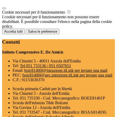
Cookie necessari per il funzionamento
I cookie necessari per il funzionamento non possono essere
disabilitati. È possibile consultare l'elenco nella pagina della cookie
policy.
Accetta tutti
Salva le preferenze
Contatti
Istituto Comprensivo E. De Amicis
Via Chiarini 5 - 40011 Anzola dell'Emilia
Tel:
Tel 051 733136 / 051 6507651
Email:
boic81400l@istruzione.it
Link per inviare una mail
PEC:
boic81400l@pec.istruzione.it
Link per inviare una mail
C.F.: 91153630370
Scuola primaria Caduti per la libertà
Via Chiarini 5 - Anzola dell'Emilia
Tel. 051 735330 - Cod. Meccanografico: BOEE81401P
Scuola dell'infanzia Tilde Bolzani
Via Gavina 12 - Anzola dell'Emilia
Tel. 051 733547 - Cod. Meccanografico: BOAA81403G
Scuola dell'infanzia Salvador Allende