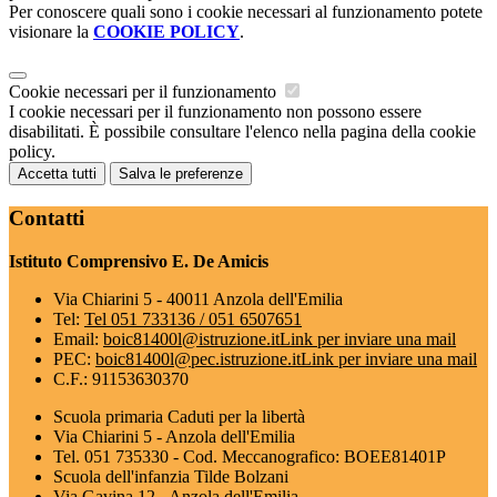
Per conoscere quali sono i cookie necessari al funzionamento potete
visionare la
COOKIE POLICY
.
Cookie necessari per il funzionamento
I cookie necessari per il funzionamento non possono essere
disabilitati. È possibile consultare l'elenco nella pagina della cookie
policy.
Accetta tutti
Salva le preferenze
Contatti
Istituto Comprensivo E. De Amicis
Via Chiarini 5 - 40011 Anzola dell'Emilia
Tel:
Tel 051 733136 / 051 6507651
Email:
boic81400l@istruzione.it
Link per inviare una mail
PEC:
boic81400l@pec.istruzione.it
Link per inviare una mail
C.F.: 91153630370
Scuola primaria Caduti per la libertà
Via Chiarini 5 - Anzola dell'Emilia
Tel. 051 735330 - Cod. Meccanografico: BOEE81401P
Scuola dell'infanzia Tilde Bolzani
Via Gavina 12 - Anzola dell'Emilia