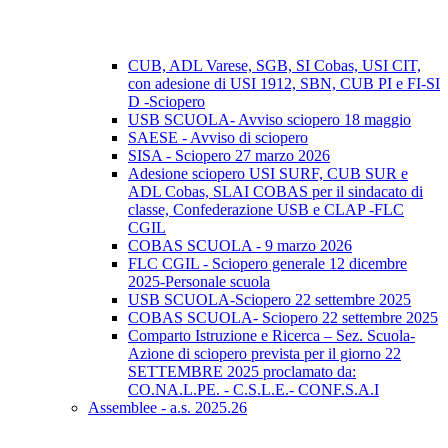
CUB, ADL Varese, SGB, SI Cobas, USI CIT,
con adesione di USI 1912, SBN, CUB PI e FI-SI
D -Sciopero
USB SCUOLA- Avviso sciopero 18 maggio
SAESE - Avviso di sciopero
SISA - Sciopero 27 marzo 2026
Adesione sciopero USI SURF, CUB SUR e
ADL Cobas, SLAI COBAS per il sindacato di
classe, Confederazione USB e CLAP -FLC
CGIL
COBAS SCUOLA - 9 marzo 2026
FLC CGIL - Sciopero generale 12 dicembre
2025-Personale scuola
USB SCUOLA-Sciopero 22 settembre 2025
COBAS SCUOLA- Sciopero 22 settembre 2025
Comparto Istruzione e Ricerca – Sez. Scuola-
Azione di sciopero prevista per il giorno 22
SETTEMBRE 2025 proclamato da:
CO.NA.L.PE. - C.S.L.E.- CONF.S.A.I
Assemblee - a.s. 2025.26