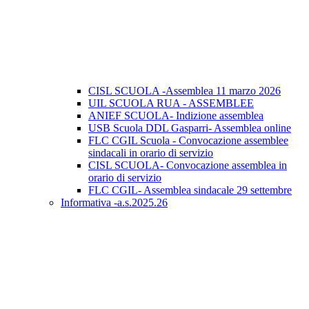
CISL SCUOLA -Assemblea 11 marzo 2026
UIL SCUOLA RUA - ASSEMBLEE
ANIEF SCUOLA- Indizione assemblea
USB Scuola DDL Gasparri- Assemblea online
FLC CGIL Scuola - Convocazione assemblee
sindacali in orario di servizio
CISL SCUOLA- Convocazione assemblea in
orario di servizio
FLC CGIL- Assemblea sindacale 29 settembre
Informativa -a.s.2025.26