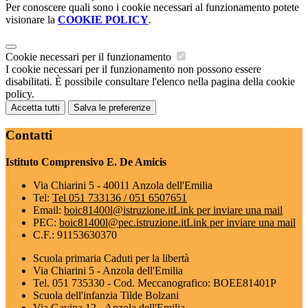
Per conoscere quali sono i cookie necessari al funzionamento potete
visionare la
COOKIE POLICY
.
Cookie necessari per il funzionamento
I cookie necessari per il funzionamento non possono essere
disabilitati. È possibile consultare l'elenco nella pagina della cookie
policy.
Accetta tutti
Salva le preferenze
Contatti
Istituto Comprensivo E. De Amicis
Via Chiarini 5 - 40011 Anzola dell'Emilia
Tel:
Tel 051 733136 / 051 6507651
Email:
boic81400l@istruzione.it
Link per inviare una mail
PEC:
boic81400l@pec.istruzione.it
Link per inviare una mail
C.F.: 91153630370
Scuola primaria Caduti per la libertà
Via Chiarini 5 - Anzola dell'Emilia
Tel. 051 735330 - Cod. Meccanografico: BOEE81401P
Scuola dell'infanzia Tilde Bolzani
Via Gavina 12 - Anzola dell'Emilia