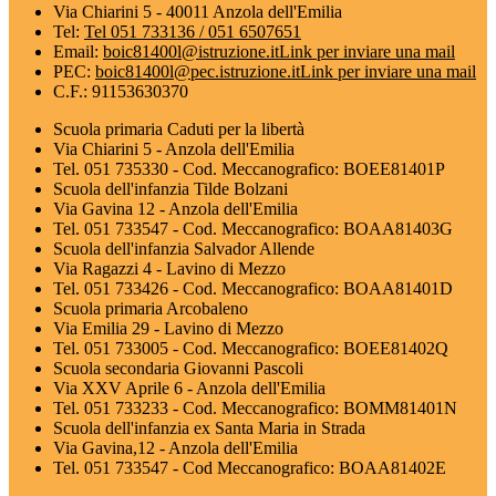
Via Chiarini 5 - 40011 Anzola dell'Emilia
Tel:
Tel 051 733136 / 051 6507651
Email:
boic81400l@istruzione.it
Link per inviare una mail
PEC:
boic81400l@pec.istruzione.it
Link per inviare una mail
C.F.: 91153630370
Scuola primaria Caduti per la libertà
Via Chiarini 5 - Anzola dell'Emilia
Tel. 051 735330 - Cod. Meccanografico: BOEE81401P
Scuola dell'infanzia Tilde Bolzani
Via Gavina 12 - Anzola dell'Emilia
Tel. 051 733547 - Cod. Meccanografico: BOAA81403G
Scuola dell'infanzia Salvador Allende
Via Ragazzi 4 - Lavino di Mezzo
Tel. 051 733426 - Cod. Meccanografico: BOAA81401D
Scuola primaria Arcobaleno
Via Emilia 29 - Lavino di Mezzo
Tel. 051 733005 - Cod. Meccanografico: BOEE81402Q
Scuola secondaria Giovanni Pascoli
Via XXV Aprile 6 - Anzola dell'Emilia
Tel. 051 733233 - Cod. Meccanografico: BOMM81401N
Scuola dell'infanzia ex Santa Maria in Strada
Via Gavina,12 - Anzola dell'Emilia
Tel. 051 733547 - Cod Meccanografico: BOAA81402E