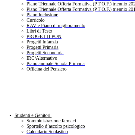
Piano Triennale Offerta Formativa (P.T.O.F.) triennio 20
Piano Triennale Offerta Formativa (P.T.O.F.) triennio 20
Piano Inclusione
Curricolo
RAV e Piano di miglioramento
Libri di Testo
PROGETTI PON
Progetti Infanzia
Progetti Primaria
Progetti Secondaria
IRC/Alternative
Piano annuale Scuola Primaria
Officina del Pensiero
Studenti e Genitori
Somministrazione farmaci
Sportello d’ascolto psicologico
Calendario Scolastico