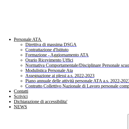
Personale ATA
Direttiva di massima DSGA
Contrattazione d'Istituto
Formazione - Aggiornamento ATA
Orario Ricevimento Uffici
Normativa Comportamentale/Disciplinare Personale scuo
Modulistica Personale Ata
Assegnazione ai plessi a.s. 2022-2023
Piano annuale delle attività personale ATA a.s. 2022-202
Contratto Collettivo Nazionale di Lavoro personale comp
Contatti
Scrivici
Dichiarazione di accessibilita'
NEWS