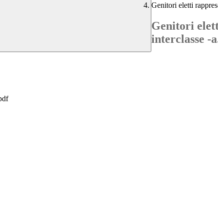
Genitori eletti rappres
Genitori elett
interclasse -a
df