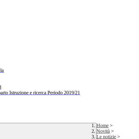
la
3
arto Istruzione e ricerca Periodo 2019/21
Home
>
Novità
>
Le notizie
>