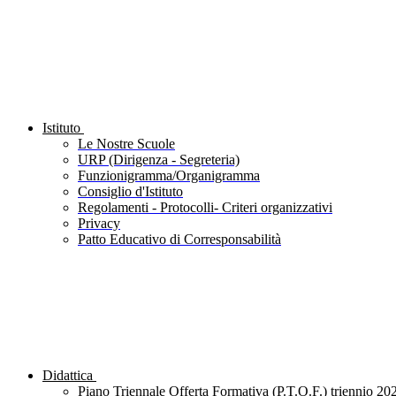
Istituto
Le Nostre Scuole
URP (Dirigenza - Segreteria)
Funzionigramma/Organigramma
Consiglio d'Istituto
Regolamenti - Protocolli- Criteri organizzativi
Privacy
Patto Educativo di Corresponsabilità
Didattica
Piano Triennale Offerta Formativa (P.T.O.F.) triennio 20