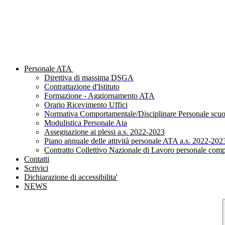
Personale ATA
Direttiva di massima DSGA
Contrattazione d'Istituto
Formazione - Aggiornamento ATA
Orario Ricevimento Uffici
Normativa Comportamentale/Disciplinare Personale scuo
Modulistica Personale Ata
Assegnazione ai plessi a.s. 2022-2023
Piano annuale delle attività personale ATA a.s. 2022-202
Contratto Collettivo Nazionale di Lavoro personale comp
Contatti
Scrivici
Dichiarazione di accessibilita'
NEWS