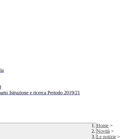
la
3
arto Istruzione e ricerca Periodo 2019/21
Home
>
Novità
>
Le notizie
>