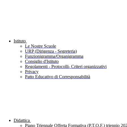
Istituto
Le Nostre Scuole
URP (Dirigenza - Segreteria)
Funzionigramma/Organigramma
Consiglio d'Istituto
Regolamenti - Protocolli- Criteri organizzativi
Privacy
Patto Educativo di Corresponsabilità
Didattica
Piano Triennale Offerta Formativa (P.T.O.F.) triennio 20