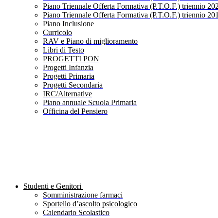
Piano Triennale Offerta Formativa (P.T.O.F.) triennio 20
Piano Triennale Offerta Formativa (P.T.O.F.) triennio 20
Piano Inclusione
Curricolo
RAV e Piano di miglioramento
Libri di Testo
PROGETTI PON
Progetti Infanzia
Progetti Primaria
Progetti Secondaria
IRC/Alternative
Piano annuale Scuola Primaria
Officina del Pensiero
Studenti e Genitori
Somministrazione farmaci
Sportello d’ascolto psicologico
Calendario Scolastico