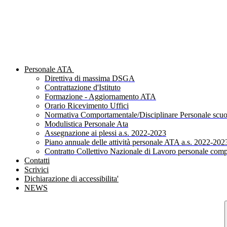
Personale ATA
Direttiva di massima DSGA
Contrattazione d'Istituto
Formazione - Aggiornamento ATA
Orario Ricevimento Uffici
Normativa Comportamentale/Disciplinare Personale scuo
Modulistica Personale Ata
Assegnazione ai plessi a.s. 2022-2023
Piano annuale delle attività personale ATA a.s. 2022-202
Contratto Collettivo Nazionale di Lavoro personale comp
Contatti
Scrivici
Dichiarazione di accessibilita'
NEWS