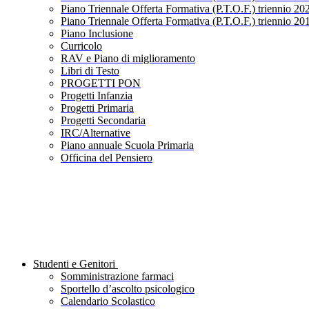
Piano Triennale Offerta Formativa (P.T.O.F.) triennio 20
Piano Triennale Offerta Formativa (P.T.O.F.) triennio 20
Piano Inclusione
Curricolo
RAV e Piano di miglioramento
Libri di Testo
PROGETTI PON
Progetti Infanzia
Progetti Primaria
Progetti Secondaria
IRC/Alternative
Piano annuale Scuola Primaria
Officina del Pensiero
Studenti e Genitori
Somministrazione farmaci
Sportello d’ascolto psicologico
Calendario Scolastico