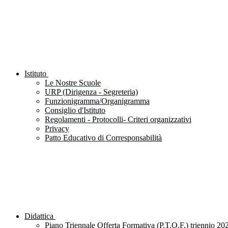
Istituto
Le Nostre Scuole
URP (Dirigenza - Segreteria)
Funzionigramma/Organigramma
Consiglio d'Istituto
Regolamenti - Protocolli- Criteri organizzativi
Privacy
Patto Educativo di Corresponsabilità
Didattica
Piano Triennale Offerta Formativa (P.T.O.F.) triennio 20