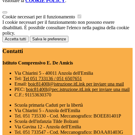
visionare la
COOKIE POLICY
.
Cookie necessari per il funzionamento
I cookie necessari per il funzionamento non possono essere
disabilitati. È possibile consultare l'elenco nella pagina della cookie
policy.
Accetta tutti
Salva le preferenze
Contatti
Istituto Comprensivo E. De Amicis
Via Chiarini 5 - 40011 Anzola dell'Emilia
Tel:
Tel 051 733136 / 051 6507651
Email:
boic81400l@istruzione.it
Link per inviare una mail
PEC:
boic81400l@pec.istruzione.it
Link per inviare una mail
C.F.: 91153630370
Scuola primaria Caduti per la libertà
Via Chiarini 5 - Anzola dell'Emilia
Tel. 051 735330 - Cod. Meccanografico: BOEE81401P
Scuola dell'infanzia Tilde Bolzani
Via Gavina 12 - Anzola dell'Emilia
Tel. 051 733547 - Cod. Meccanografico: BOAA81403G