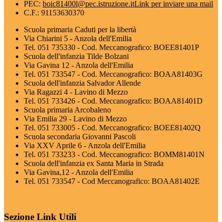
PEC:
boic81400l@pec.istruzione.it
Link per inviare una mail
C.F.: 91153630370
Scuola primaria Caduti per la libertà
Via Chiarini 5 - Anzola dell'Emilia
Tel. 051 735330 - Cod. Meccanografico: BOEE81401P
Scuola dell'infanzia Tilde Bolzani
Via Gavina 12 - Anzola dell'Emilia
Tel. 051 733547 - Cod. Meccanografico: BOAA81403G
Scuola dell'infanzia Salvador Allende
Via Ragazzi 4 - Lavino di Mezzo
Tel. 051 733426 - Cod. Meccanografico: BOAA81401D
Scuola primaria Arcobaleno
Via Emilia 29 - Lavino di Mezzo
Tel. 051 733005 - Cod. Meccanografico: BOEE81402Q
Scuola secondaria Giovanni Pascoli
Via XXV Aprile 6 - Anzola dell'Emilia
Tel. 051 733233 - Cod. Meccanografico: BOMM81401N
Scuola dell'infanzia ex Santa Maria in Strada
Via Gavina,12 - Anzola dell'Emilia
Tel. 051 733547 - Cod Meccanografico: BOAA81402E
Sezione Link Utili