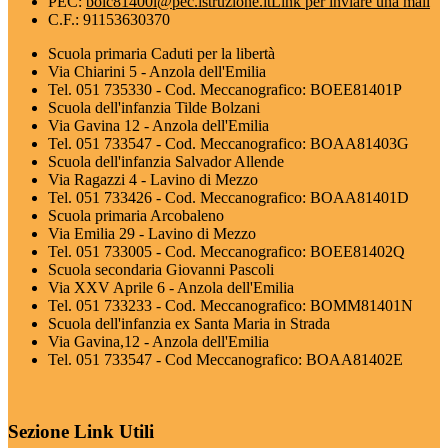
PEC:
boic81400l@pec.istruzione.it
Link per inviare una mail
C.F.: 91153630370
Scuola primaria Caduti per la libertà
Via Chiarini 5 - Anzola dell'Emilia
Tel. 051 735330 - Cod. Meccanografico: BOEE81401P
Scuola dell'infanzia Tilde Bolzani
Via Gavina 12 - Anzola dell'Emilia
Tel. 051 733547 - Cod. Meccanografico: BOAA81403G
Scuola dell'infanzia Salvador Allende
Via Ragazzi 4 - Lavino di Mezzo
Tel. 051 733426 - Cod. Meccanografico: BOAA81401D
Scuola primaria Arcobaleno
Via Emilia 29 - Lavino di Mezzo
Tel. 051 733005 - Cod. Meccanografico: BOEE81402Q
Scuola secondaria Giovanni Pascoli
Via XXV Aprile 6 - Anzola dell'Emilia
Tel. 051 733233 - Cod. Meccanografico: BOMM81401N
Scuola dell'infanzia ex Santa Maria in Strada
Via Gavina,12 - Anzola dell'Emilia
Tel. 051 733547 - Cod Meccanografico: BOAA81402E
Sezione Link Utili