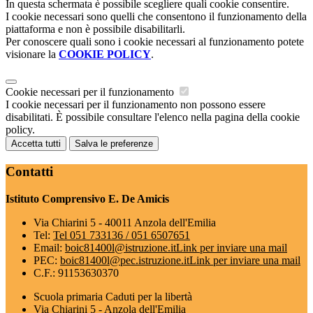
In questa schermata è possibile scegliere quali cookie consentire.
I cookie necessari sono quelli che consentono il funzionamento della
piattaforma e non è possibile disabilitarli.
Per conoscere quali sono i cookie necessari al funzionamento potete
visionare la
COOKIE POLICY
.
Cookie necessari per il funzionamento
I cookie necessari per il funzionamento non possono essere
disabilitati. È possibile consultare l'elenco nella pagina della cookie
policy.
Accetta tutti
Salva le preferenze
Contatti
Istituto Comprensivo E. De Amicis
Via Chiarini 5 - 40011 Anzola dell'Emilia
Tel:
Tel 051 733136 / 051 6507651
Email:
boic81400l@istruzione.it
Link per inviare una mail
PEC:
boic81400l@pec.istruzione.it
Link per inviare una mail
C.F.: 91153630370
Scuola primaria Caduti per la libertà
Via Chiarini 5 - Anzola dell'Emilia