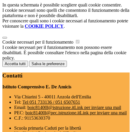
In questa schermata è possibile scegliere quali cookie consentire.
I cookie necessari sono quelli che consentono il funzionamento della
piattaforma e non è possibile disabilitarli.
Per conoscere quali sono i cookie necessari al funzionamento potete
visionare la
COOKIE POLICY
.
Cookie necessari per il funzionamento
I cookie necessari per il funzionamento non possono essere
disabilitati. È possibile consultare l'elenco nella pagina della cookie
policy.
Accetta tutti
Salva le preferenze
Contatti
Istituto Comprensivo E. De Amicis
Via Chiarini 5 - 40011 Anzola dell'Emilia
Tel:
Tel 051 733136 / 051 6507651
Email:
boic81400l@istruzione.it
Link per inviare una mail
PEC:
boic81400l@pec.istruzione.it
Link per inviare una mail
C.F.: 91153630370
Scuola primaria Caduti per la libertà