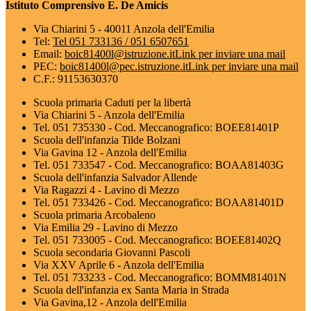
Istituto Comprensivo E. De Amicis
Via Chiarini 5 - 40011 Anzola dell'Emilia
Tel:
Tel 051 733136 / 051 6507651
Email:
boic81400l@istruzione.it
Link per inviare una mail
PEC:
boic81400l@pec.istruzione.it
Link per inviare una mail
C.F.: 91153630370
Scuola primaria Caduti per la libertà
Via Chiarini 5 - Anzola dell'Emilia
Tel. 051 735330 - Cod. Meccanografico: BOEE81401P
Scuola dell'infanzia Tilde Bolzani
Via Gavina 12 - Anzola dell'Emilia
Tel. 051 733547 - Cod. Meccanografico: BOAA81403G
Scuola dell'infanzia Salvador Allende
Via Ragazzi 4 - Lavino di Mezzo
Tel. 051 733426 - Cod. Meccanografico: BOAA81401D
Scuola primaria Arcobaleno
Via Emilia 29 - Lavino di Mezzo
Tel. 051 733005 - Cod. Meccanografico: BOEE81402Q
Scuola secondaria Giovanni Pascoli
Via XXV Aprile 6 - Anzola dell'Emilia
Tel. 051 733233 - Cod. Meccanografico: BOMM81401N
Scuola dell'infanzia ex Santa Maria in Strada
Via Gavina,12 - Anzola dell'Emilia