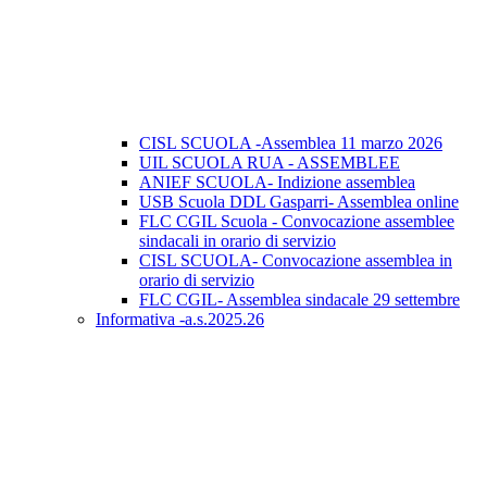
CISL SCUOLA -Assemblea 11 marzo 2026
UIL SCUOLA RUA - ASSEMBLEE
ANIEF SCUOLA- Indizione assemblea
USB Scuola DDL Gasparri- Assemblea online
FLC CGIL Scuola - Convocazione assemblee
sindacali in orario di servizio
CISL SCUOLA- Convocazione assemblea in
orario di servizio
FLC CGIL- Assemblea sindacale 29 settembre
Informativa -a.s.2025.26