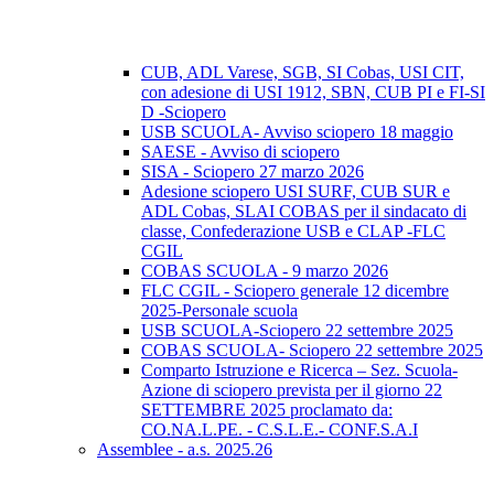
CUB, ADL Varese, SGB, SI Cobas, USI CIT,
con adesione di USI 1912, SBN, CUB PI e FI-SI
D -Sciopero
USB SCUOLA- Avviso sciopero 18 maggio
SAESE - Avviso di sciopero
SISA - Sciopero 27 marzo 2026
Adesione sciopero USI SURF, CUB SUR e
ADL Cobas, SLAI COBAS per il sindacato di
classe, Confederazione USB e CLAP -FLC
CGIL
COBAS SCUOLA - 9 marzo 2026
FLC CGIL - Sciopero generale 12 dicembre
2025-Personale scuola
USB SCUOLA-Sciopero 22 settembre 2025
COBAS SCUOLA- Sciopero 22 settembre 2025
Comparto Istruzione e Ricerca – Sez. Scuola-
Azione di sciopero prevista per il giorno 22
SETTEMBRE 2025 proclamato da:
CO.NA.L.PE. - C.S.L.E.- CONF.S.A.I
Assemblee - a.s. 2025.26