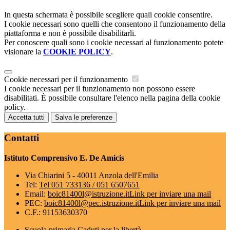
In questa schermata è possibile scegliere quali cookie consentire.
I cookie necessari sono quelli che consentono il funzionamento della
piattaforma e non è possibile disabilitarli.
Per conoscere quali sono i cookie necessari al funzionamento potete
visionare la
COOKIE POLICY
.
Cookie necessari per il funzionamento
I cookie necessari per il funzionamento non possono essere
disabilitati. È possibile consultare l'elenco nella pagina della cookie
policy.
Accetta tutti
Salva le preferenze
Contatti
Istituto Comprensivo E. De Amicis
Via Chiarini 5 - 40011 Anzola dell'Emilia
Tel:
Tel 051 733136 / 051 6507651
Email:
boic81400l@istruzione.it
Link per inviare una mail
PEC:
boic81400l@pec.istruzione.it
Link per inviare una mail
C.F.: 91153630370
Scuola primaria Caduti per la libertà