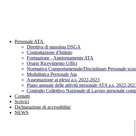
Personale ATA
Direttiva di massima DSGA
Contrattazione d'Istituto
Formazione - Aggiornamento ATA
Orario Ricevimento Uffici
Normativa Comportamentale/Disciplinare Personale scuo
Modulistica Personale Ata
Assegnazione ai plessi a.s. 2022-2023
Piano annuale delle attività personale ATA a.s. 2022-202
Contratto Collettivo Nazionale di Lavoro personale comp
Contatti
Scrivici
Dichiarazione di accessibilita'
NEWS