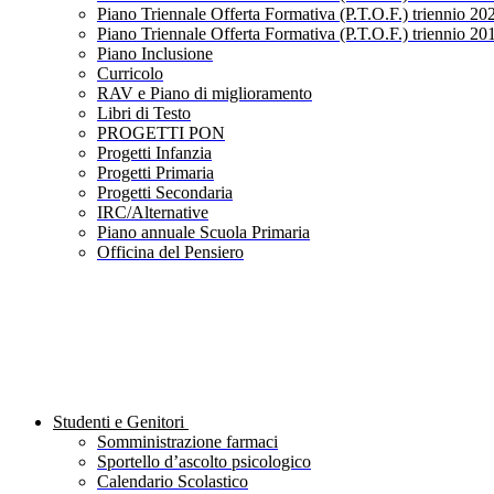
Piano Triennale Offerta Formativa (P.T.O.F.) triennio 20
Piano Triennale Offerta Formativa (P.T.O.F.) triennio 20
Piano Inclusione
Curricolo
RAV e Piano di miglioramento
Libri di Testo
PROGETTI PON
Progetti Infanzia
Progetti Primaria
Progetti Secondaria
IRC/Alternative
Piano annuale Scuola Primaria
Officina del Pensiero
Studenti e Genitori
Somministrazione farmaci
Sportello d’ascolto psicologico
Calendario Scolastico