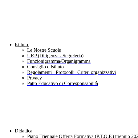
Istituto
Le Nostre Scuole
URP (Dirigenza - Segreteria)
Funzionigramma/Organigramma
Consiglio d'Istituto
Regolamenti - Protocolli- Criteri organizzativi
Privacy
Patto Educativo di Corresponsabilità
Didattica
Piano Triennale Offerta Formativa (P.T.O.F.) triennio 20