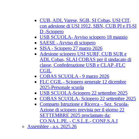
CUB, ADL Varese, SGB, SI Cobas, USI CIT,
con adesione di USI 1912, SBN, CUB PI e FI-SI
D -Sciopero
USB SCUOLA- Avviso sciopero 18 maggio
SAESE - Avviso di sciopero
SISA - Sciopero 27 marzo 2026
Adesione sciopero USI SURF, CUB SUR e
ADL Cobas, SLAI COBAS per il sindacato di
classe, Confederazione USB e CLAP -FLC
CGIL
COBAS SCUOLA - 9 marzo 2026
FLC CGIL - Sciopero generale 12 dicembre
2025-Personale scuola
USB SCUOLA-Sciopero 22 settembre 2025
COBAS SCUOLA- Sciopero 22 settembre 2025
Comparto Istruzione e Ricerca – Sez. Scuola-
Azione di sciopero prevista per il giorno 22
SETTEMBRE 2025 proclamato da:
CO.NA.L.PE. - C.S.L.E.- CONF.S.A.I
Assemblee - a.s. 2025.26