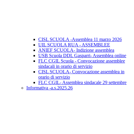
CISL SCUOLA -Assemblea 11 marzo 2026
UIL SCUOLA RUA - ASSEMBLEE
ANIEF SCUOLA- Indizione assemblea
USB Scuola DDL Gasparri- Assemblea online
FLC CGIL Scuola - Convocazione assemblee
sindacali in orario di servizio
CISL SCUOLA- Convocazione assemblea in
orario di servizio
FLC CGIL- Assemblea sindacale 29 settembre
Informativa -a.s.2025.26