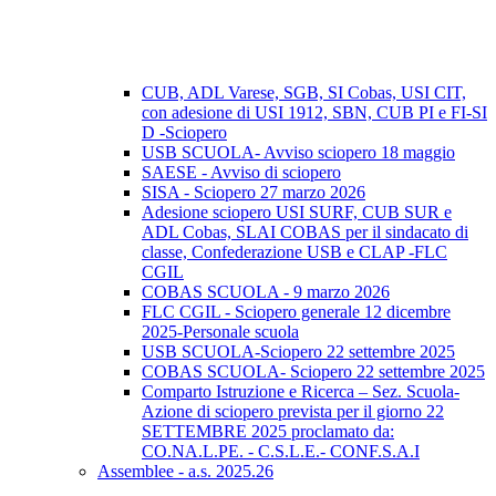
CUB, ADL Varese, SGB, SI Cobas, USI CIT,
con adesione di USI 1912, SBN, CUB PI e FI-SI
D -Sciopero
USB SCUOLA- Avviso sciopero 18 maggio
SAESE - Avviso di sciopero
SISA - Sciopero 27 marzo 2026
Adesione sciopero USI SURF, CUB SUR e
ADL Cobas, SLAI COBAS per il sindacato di
classe, Confederazione USB e CLAP -FLC
CGIL
COBAS SCUOLA - 9 marzo 2026
FLC CGIL - Sciopero generale 12 dicembre
2025-Personale scuola
USB SCUOLA-Sciopero 22 settembre 2025
COBAS SCUOLA- Sciopero 22 settembre 2025
Comparto Istruzione e Ricerca – Sez. Scuola-
Azione di sciopero prevista per il giorno 22
SETTEMBRE 2025 proclamato da:
CO.NA.L.PE. - C.S.L.E.- CONF.S.A.I
Assemblee - a.s. 2025.26