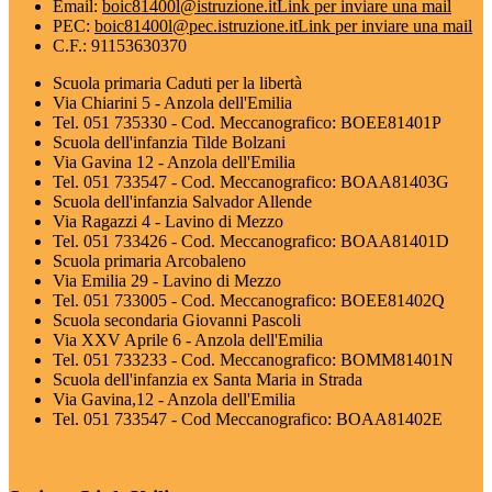
Email:
boic81400l@istruzione.it
Link per inviare una mail
PEC:
boic81400l@pec.istruzione.it
Link per inviare una mail
C.F.: 91153630370
Scuola primaria Caduti per la libertà
Via Chiarini 5 - Anzola dell'Emilia
Tel. 051 735330 - Cod. Meccanografico: BOEE81401P
Scuola dell'infanzia Tilde Bolzani
Via Gavina 12 - Anzola dell'Emilia
Tel. 051 733547 - Cod. Meccanografico: BOAA81403G
Scuola dell'infanzia Salvador Allende
Via Ragazzi 4 - Lavino di Mezzo
Tel. 051 733426 - Cod. Meccanografico: BOAA81401D
Scuola primaria Arcobaleno
Via Emilia 29 - Lavino di Mezzo
Tel. 051 733005 - Cod. Meccanografico: BOEE81402Q
Scuola secondaria Giovanni Pascoli
Via XXV Aprile 6 - Anzola dell'Emilia
Tel. 051 733233 - Cod. Meccanografico: BOMM81401N
Scuola dell'infanzia ex Santa Maria in Strada
Via Gavina,12 - Anzola dell'Emilia
Tel. 051 733547 - Cod Meccanografico: BOAA81402E