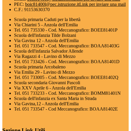
PEC:
boic81400l@pec.istruzione.it
Link per inviare una mail
C.F.: 91153630370
Scuola primaria Caduti per la libertà
Via Chiarini 5 - Anzola dell'Emilia
Tel. 051 735330 - Cod. Meccanografico: BOEE81401P
Scuola dell'infanzia Tilde Bolzani
Via Gavina 12 - Anzola dell'Emilia
Tel. 051 733547 - Cod. Meccanografico: BOAA81403G
Scuola dell'infanzia Salvador Allende
Via Ragazzi 4 - Lavino di Mezzo
Tel. 051 733426 - Cod. Meccanografico: BOAA81401D
Scuola primaria Arcobaleno
Via Emilia 29 - Lavino di Mezzo
Tel. 051 733005 - Cod. Meccanografico: BOEE81402Q
Scuola secondaria Giovanni Pascoli
Via XXV Aprile 6 - Anzola dell'Emilia
Tel. 051 733233 - Cod. Meccanografico: BOMM81401N
Scuola dell'infanzia ex Santa Maria in Strada
Via Gavina,12 - Anzola dell'Emilia
Tel. 051 733547 - Cod Meccanografico: BOAA81402E
Sezione Link Utili