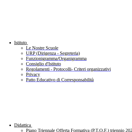
Istituto
Le Nostre Scuole
URP (Dirigenza - Segreteria)
Funzionigramma/Organigramma
Consiglio d'Istituto
Regolamenti - Protocolli- Criteri organizzativi
Privacy
Patto Educativo di Corresponsabilità
Didattica
Piano Triennale Offerta Formativa (P.T.O.F.) triennio 20