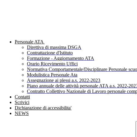
Personale ATA
Direttiva di massima DSGA
Contrattazione d'Istituto
Formazione - Aggiornamento ATA
Orario Ricevimento Uffici
Normativa Comportamentale/Disciplinare Personale scuo
Modulistica Personale Ata
Assegnazione ai plessi a.s. 2022-2023
Piano annuale delle attività personale ATA a.s. 2022-202
Contratto Collettivo Nazionale di Lavoro personale comp
Contatti
Scrivici
Dichiarazione di accessibilita'
NEWS