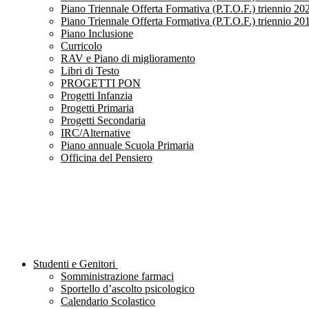
Piano Triennale Offerta Formativa (P.T.O.F.) triennio 20
Piano Triennale Offerta Formativa (P.T.O.F.) triennio 20
Piano Inclusione
Curricolo
RAV e Piano di miglioramento
Libri di Testo
PROGETTI PON
Progetti Infanzia
Progetti Primaria
Progetti Secondaria
IRC/Alternative
Piano annuale Scuola Primaria
Officina del Pensiero
Studenti e Genitori
Somministrazione farmaci
Sportello d’ascolto psicologico
Calendario Scolastico