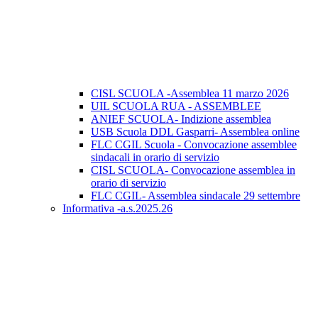
CISL SCUOLA -Assemblea 11 marzo 2026
UIL SCUOLA RUA - ASSEMBLEE
ANIEF SCUOLA- Indizione assemblea
USB Scuola DDL Gasparri- Assemblea online
FLC CGIL Scuola - Convocazione assemblee
sindacali in orario di servizio
CISL SCUOLA- Convocazione assemblea in
orario di servizio
FLC CGIL- Assemblea sindacale 29 settembre
Informativa -a.s.2025.26