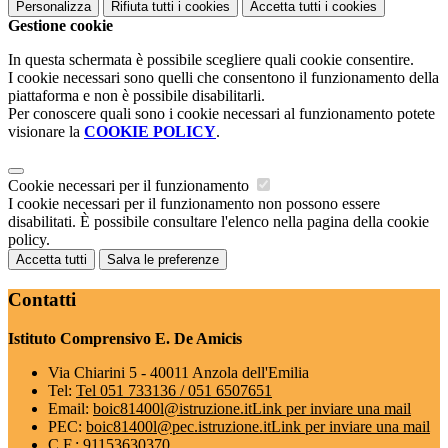
Personalizza
Rifiuta tutti
i cookies
Accetta tutti
i cookies
Gestione cookie
In questa schermata è possibile scegliere quali cookie consentire.
I cookie necessari sono quelli che consentono il funzionamento della
piattaforma e non è possibile disabilitarli.
Per conoscere quali sono i cookie necessari al funzionamento potete
visionare la
COOKIE POLICY
.
Cookie necessari per il funzionamento
I cookie necessari per il funzionamento non possono essere
disabilitati. È possibile consultare l'elenco nella pagina della cookie
policy.
Accetta tutti
Salva le preferenze
Contatti
Istituto Comprensivo E. De Amicis
Via Chiarini 5 - 40011 Anzola dell'Emilia
Tel:
Tel 051 733136 / 051 6507651
Email:
boic81400l@istruzione.it
Link per inviare una mail
PEC:
boic81400l@pec.istruzione.it
Link per inviare una mail
C.F.: 91153630370