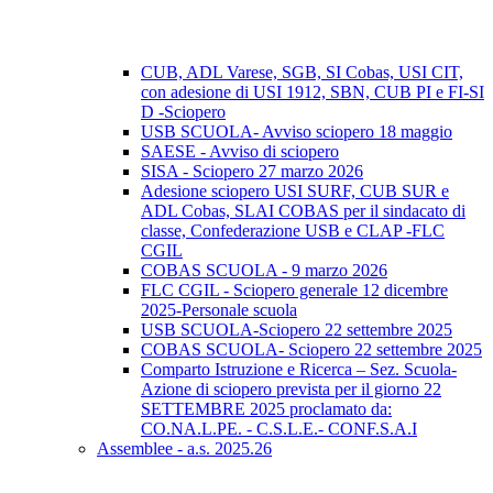
CUB, ADL Varese, SGB, SI Cobas, USI CIT,
con adesione di USI 1912, SBN, CUB PI e FI-SI
D -Sciopero
USB SCUOLA- Avviso sciopero 18 maggio
SAESE - Avviso di sciopero
SISA - Sciopero 27 marzo 2026
Adesione sciopero USI SURF, CUB SUR e
ADL Cobas, SLAI COBAS per il sindacato di
classe, Confederazione USB e CLAP -FLC
CGIL
COBAS SCUOLA - 9 marzo 2026
FLC CGIL - Sciopero generale 12 dicembre
2025-Personale scuola
USB SCUOLA-Sciopero 22 settembre 2025
COBAS SCUOLA- Sciopero 22 settembre 2025
Comparto Istruzione e Ricerca – Sez. Scuola-
Azione di sciopero prevista per il giorno 22
SETTEMBRE 2025 proclamato da:
CO.NA.L.PE. - C.S.L.E.- CONF.S.A.I
Assemblee - a.s. 2025.26