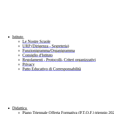
Istituto
Le Nostre Scuole
URP (Dirigenza - Segreteria)
Funzionigramma/Organigramma
Consiglio d'Istituto
Regolamenti - Protocolli- Criteri organizzativi
Privacy
Patto Educativo di Corresponsabilità
Didattica
Piano Triennale Offerta Formativa (P.T.O.F.) triennio 20