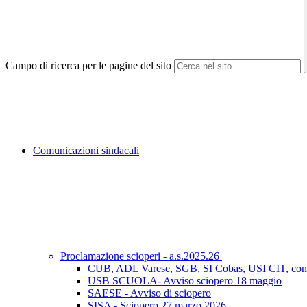
Campo di ricerca per le pagine del sito
Comunicazioni sindacali
Proclamazione scioperi - a.s.2025.26
CUB, ADL Varese, SGB, SI Cobas, USI CIT, con 
USB SCUOLA- Avviso sciopero 18 maggio
SAESE - Avviso di sciopero
SISA - Sciopero 27 marzo 2026