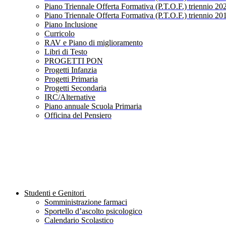
Piano Triennale Offerta Formativa (P.T.O.F.) triennio 20
Piano Triennale Offerta Formativa (P.T.O.F.) triennio 20
Piano Inclusione
Curricolo
RAV e Piano di miglioramento
Libri di Testo
PROGETTI PON
Progetti Infanzia
Progetti Primaria
Progetti Secondaria
IRC/Alternative
Piano annuale Scuola Primaria
Officina del Pensiero
Studenti e Genitori
Somministrazione farmaci
Sportello d’ascolto psicologico
Calendario Scolastico