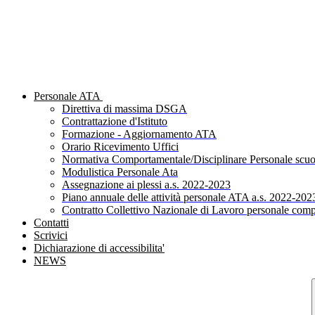
Personale ATA
Direttiva di massima DSGA
Contrattazione d'Istituto
Formazione - Aggiornamento ATA
Orario Ricevimento Uffici
Normativa Comportamentale/Disciplinare Personale scuo
Modulistica Personale Ata
Assegnazione ai plessi a.s. 2022-2023
Piano annuale delle attività personale ATA a.s. 2022-202
Contratto Collettivo Nazionale di Lavoro personale comp
Contatti
Scrivici
Dichiarazione di accessibilita'
NEWS